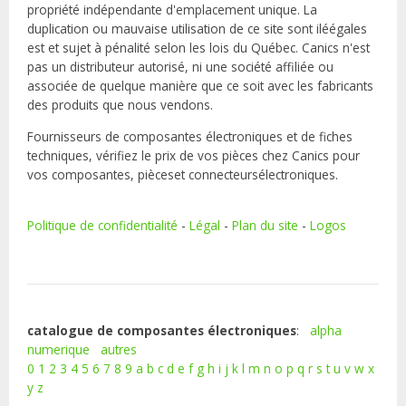
propriété indépendante d'emplacement unique. La
duplication ou mauvaise utilisation de ce site sont iléégales
est et sujet à pénalité selon les lois du Québec. Canics n'est
pas un distributeur autorisé, ni une société affiliée ou
associée de quelque manière que ce soit avec les fabricants
des produits que nous vendons.
Fournisseurs de composantes électroniques et de fiches
techniques, vérifiez le prix de vos pièces chez Canics pour
vos composantes, pièceset connecteursélectroniques.
Politique de confidentialité
-
Légal
-
Plan du site
-
Logos
catalogue de composantes électroniques
:
alpha
numerique
autres
0
1
2
3
4
5
6
7
8
9
a
b
c
d
e
f
g
h
i
j
k
l
m
n
o
p
q
r
s
t
u
v
w
x
y
z