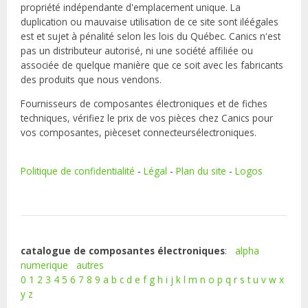
propriété indépendante d'emplacement unique. La
duplication ou mauvaise utilisation de ce site sont iléégales
est et sujet à pénalité selon les lois du Québec. Canics n'est
pas un distributeur autorisé, ni une société affiliée ou
associée de quelque manière que ce soit avec les fabricants
des produits que nous vendons.
Fournisseurs de composantes électroniques et de fiches
techniques, vérifiez le prix de vos pièces chez Canics pour
vos composantes, pièceset connecteursélectroniques.
Politique de confidentialité
-
Légal
-
Plan du site
-
Logos
catalogue de composantes électroniques
:
alpha
numerique
autres
0
1
2
3
4
5
6
7
8
9
a
b
c
d
e
f
g
h
i
j
k
l
m
n
o
p
q
r
s
t
u
v
w
x
y
z