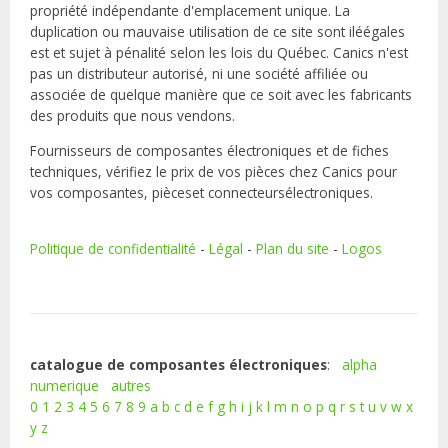
propriété indépendante d'emplacement unique. La
duplication ou mauvaise utilisation de ce site sont iléégales
est et sujet à pénalité selon les lois du Québec. Canics n'est
pas un distributeur autorisé, ni une société affiliée ou
associée de quelque manière que ce soit avec les fabricants
des produits que nous vendons.
Fournisseurs de composantes électroniques et de fiches
techniques, vérifiez le prix de vos pièces chez Canics pour
vos composantes, pièceset connecteursélectroniques.
Politique de confidentialité
-
Légal
-
Plan du site
-
Logos
catalogue de composantes électroniques
:
alpha
numerique
autres
0
1
2
3
4
5
6
7
8
9
a
b
c
d
e
f
g
h
i
j
k
l
m
n
o
p
q
r
s
t
u
v
w
x
y
z