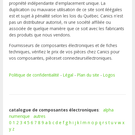
propriété indépendante d'emplacement unique. La
duplication ou mauvaise utilisation de ce site sont iléégales
est et sujet à pénalité selon les lois du Québec. Canics n'est
pas un distributeur autorisé, ni une société affiliée ou
associée de quelque manière que ce soit avec les fabricants
des produits que nous vendons.
Fournisseurs de composantes électroniques et de fiches
techniques, vérifiez le prix de vos pièces chez Canics pour
vos composantes, pièceset connecteursélectroniques.
Politique de confidentialité
-
Légal
-
Plan du site
-
Logos
catalogue de composantes électroniques
:
alpha
numerique
autres
0
1
2
3
4
5
6
7
8
9
a
b
c
d
e
f
g
h
i
j
k
l
m
n
o
p
q
r
s
t
u
v
w
x
y
z