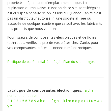
propriété indépendante d'emplacement unique. La
duplication ou mauvaise utilisation de ce site sont iléégales
est et sujet à pénalité selon les lois du Québec. Canics n'est
pas un distributeur autorisé, ni une société affiliée ou
associée de quelque manière que ce soit avec les fabricants
des produits que nous vendons.
Fournisseurs de composantes électroniques et de fiches
techniques, vérifiez le prix de vos pièces chez Canics pour
vos composantes, pièceset connecteursélectroniques.
Politique de confidentialité
-
Légal
-
Plan du site
-
Logos
catalogue de composantes électroniques
:
alpha
numerique
autres
0
1
2
3
4
5
6
7
8
9
a
b
c
d
e
f
g
h
i
j
k
l
m
n
o
p
q
r
s
t
u
v
w
x
y
z