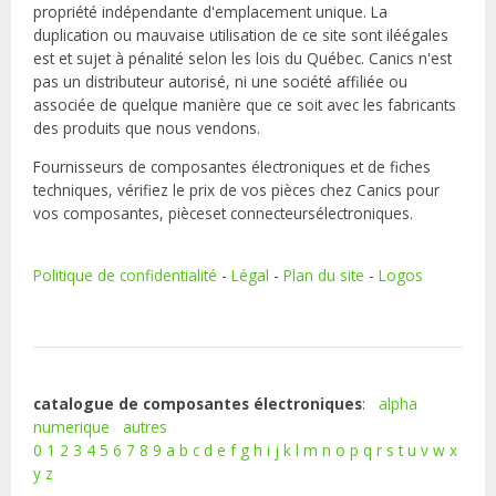
propriété indépendante d'emplacement unique. La
duplication ou mauvaise utilisation de ce site sont iléégales
est et sujet à pénalité selon les lois du Québec. Canics n'est
pas un distributeur autorisé, ni une société affiliée ou
associée de quelque manière que ce soit avec les fabricants
des produits que nous vendons.
Fournisseurs de composantes électroniques et de fiches
techniques, vérifiez le prix de vos pièces chez Canics pour
vos composantes, pièceset connecteursélectroniques.
Politique de confidentialité
-
Légal
-
Plan du site
-
Logos
catalogue de composantes électroniques
:
alpha
numerique
autres
0
1
2
3
4
5
6
7
8
9
a
b
c
d
e
f
g
h
i
j
k
l
m
n
o
p
q
r
s
t
u
v
w
x
y
z