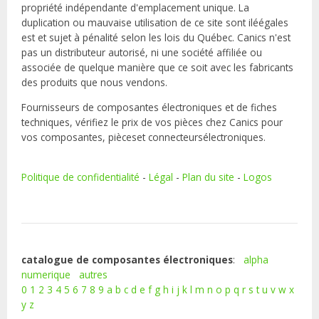
propriété indépendante d'emplacement unique. La
duplication ou mauvaise utilisation de ce site sont iléégales
est et sujet à pénalité selon les lois du Québec. Canics n'est
pas un distributeur autorisé, ni une société affiliée ou
associée de quelque manière que ce soit avec les fabricants
des produits que nous vendons.
Fournisseurs de composantes électroniques et de fiches
techniques, vérifiez le prix de vos pièces chez Canics pour
vos composantes, pièceset connecteursélectroniques.
Politique de confidentialité
-
Légal
-
Plan du site
-
Logos
catalogue de composantes électroniques
:
alpha
numerique
autres
0
1
2
3
4
5
6
7
8
9
a
b
c
d
e
f
g
h
i
j
k
l
m
n
o
p
q
r
s
t
u
v
w
x
y
z