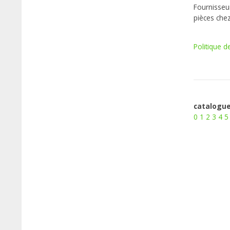
Fournisseur
pièces che
Politique d
catalogue
0
1
2
3
4
5