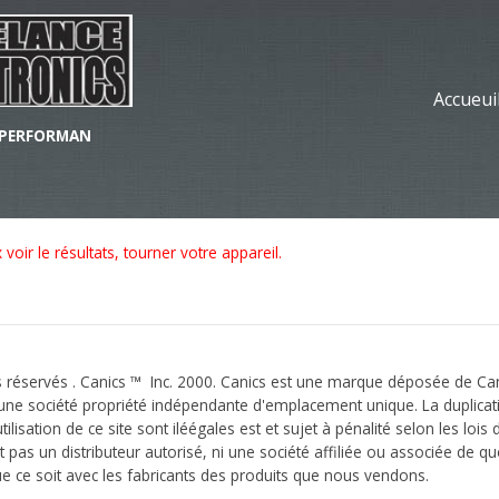
Accueui
GHPERFORMAN
voir le résultats, tourner votre appareil.
 réservés . Canics ™ Inc. 2000. Canics est une marque déposée de Cani
 une société propriété indépendante d'emplacement unique. La duplicat
ilisation de ce site sont iléégales est et sujet à pénalité selon les lois
t pas un distributeur autorisé, ni une société affiliée ou associée de q
e ce soit avec les fabricants des produits que nous vendons.