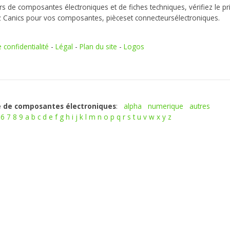
s de composantes électroniques et de fiches techniques, vérifiez le pr
z Canics pour vos composantes, pièceset connecteursélectroniques.
e confidentialité
-
Légal
-
Plan du site
-
Logos
 de composantes électroniques
:
alpha
numerique
autres
6
7
8
9
a
b
c
d
e
f
g
h
i
j
k
l
m
n
o
p
q
r
s
t
u
v
w
x
y
z