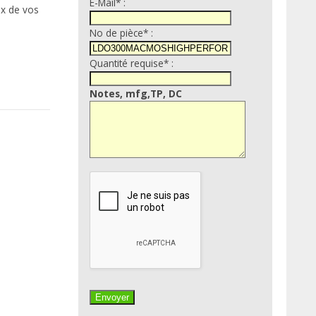
E-Mail* :
ix de vos
No de pièce* :
Quantité requise* :
Notes, mfg,TP, DC