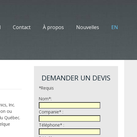
l
Contact
À propos
Nouvelles
EN
DEMANDER UN DEVIS
*Requis
Nom*:
cs, Inc.
ion ou
Companie* :
 du Québec.
uelque
Téléphone* :