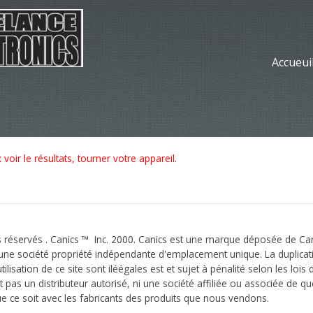
Accueui
voir le résultats, tourner votre appareil.
 réservés . Canics ™ Inc. 2000. Canics est une marque déposée de Cani
 une société propriété indépendante d'emplacement unique. La duplicat
ilisation de ce site sont iléégales est et sujet à pénalité selon les lois
t pas un distributeur autorisé, ni une société affiliée ou associée de q
e ce soit avec les fabricants des produits que nous vendons.