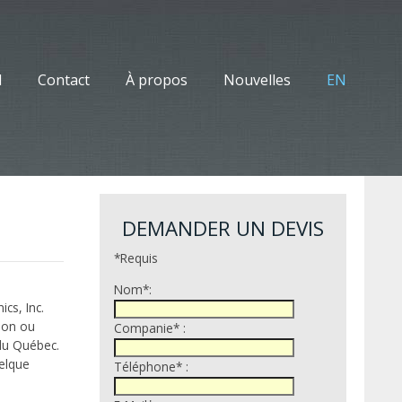
l
Contact
À propos
Nouvelles
EN
DEMANDER UN DEVIS
*Requis
Nom*:
cs, Inc.
ion ou
Companie* :
 du Québec.
uelque
Téléphone* :