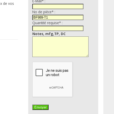
E-Mail* :
ix de vos
No de pièce* :
Quantité requise* :
Notes, mfg,TP, DC