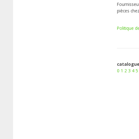
Fournisseur
pièces che
Politique d
catalogue
0
1
2
3
4
5