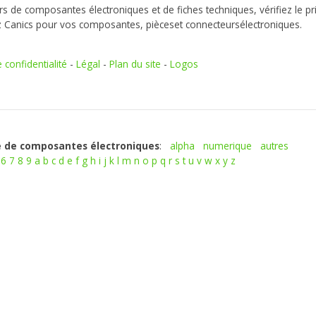
s de composantes électroniques et de fiches techniques, vérifiez le pr
z Canics pour vos composantes, pièceset connecteursélectroniques.
e confidentialité
-
Légal
-
Plan du site
-
Logos
 de composantes électroniques
:
alpha
numerique
autres
6
7
8
9
a
b
c
d
e
f
g
h
i
j
k
l
m
n
o
p
q
r
s
t
u
v
w
x
y
z