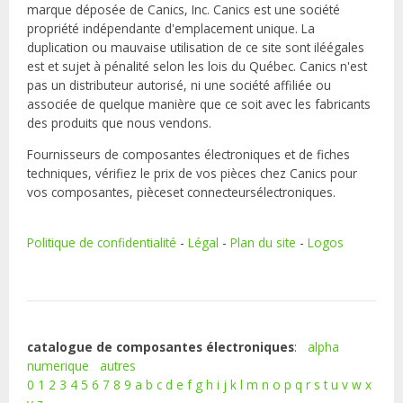
marque déposée de Canics, Inc. Canics est une société
propriété indépendante d'emplacement unique. La
duplication ou mauvaise utilisation de ce site sont iléégales
est et sujet à pénalité selon les lois du Québec. Canics n'est
pas un distributeur autorisé, ni une société affiliée ou
associée de quelque manière que ce soit avec les fabricants
des produits que nous vendons.
Fournisseurs de composantes électroniques et de fiches
techniques, vérifiez le prix de vos pièces chez Canics pour
vos composantes, pièceset connecteursélectroniques.
Politique de confidentialité
-
Légal
-
Plan du site
-
Logos
catalogue de composantes électroniques
:
alpha
numerique
autres
0
1
2
3
4
5
6
7
8
9
a
b
c
d
e
f
g
h
i
j
k
l
m
n
o
p
q
r
s
t
u
v
w
x