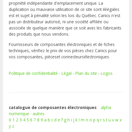
propriété indépendante d'emplacement unique. La
duplication ou mauvaise utilisation de ce site sont iléégales
est et sujet à pénalité selon les lois du Québec. Canics n'est
pas un distributeur autorisé, ni une société affiliée ou
associée de quelque manière que ce soit avec les fabricants
des produits que nous vendons.
Fournisseurs de composantes électroniques et de fiches
techniques, vérifiez le prix de vos pièces chez Canics pour
vos composantes, pièceset connecteursélectroniques.
Politique de confidentialité
-
Légal
-
Plan du site
-
Logos
catalogue de composantes électroniques
:
alpha
numerique
autres
0
1
2
3
4
5
6
7
8
9
a
b
c
d
e
f
g
h
i
j
k
l
m
n
o
p
q
r
s
t
u
v
w
x
y
z