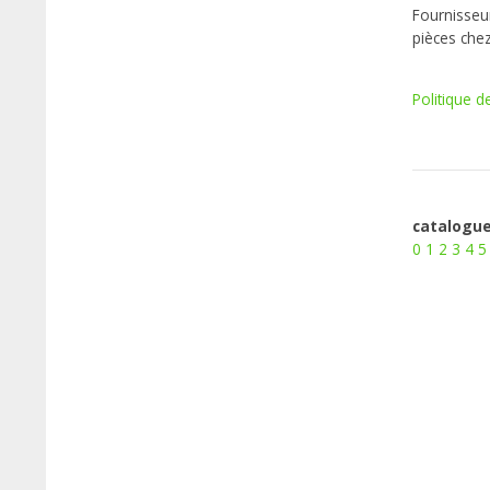
Fournisseur
pièces che
Politique d
catalogue
0
1
2
3
4
5