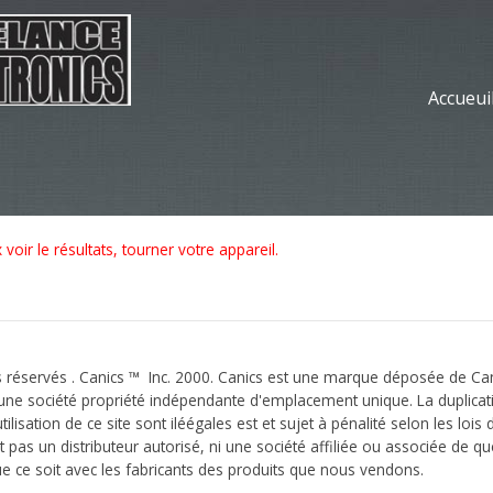
Accueui
voir le résultats, tourner votre appareil.
 réservés . Canics ™ Inc. 2000. Canics est une marque déposée de Cani
 une société propriété indépendante d'emplacement unique. La duplicat
ilisation de ce site sont iléégales est et sujet à pénalité selon les lois
t pas un distributeur autorisé, ni une société affiliée ou associée de q
e ce soit avec les fabricants des produits que nous vendons.