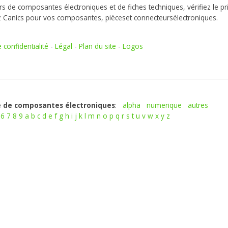
s de composantes électroniques et de fiches techniques, vérifiez le pr
z Canics pour vos composantes, pièceset connecteursélectroniques.
e confidentialité
-
Légal
-
Plan du site
-
Logos
 de composantes électroniques
:
alpha
numerique
autres
6
7
8
9
a
b
c
d
e
f
g
h
i
j
k
l
m
n
o
p
q
r
s
t
u
v
w
x
y
z