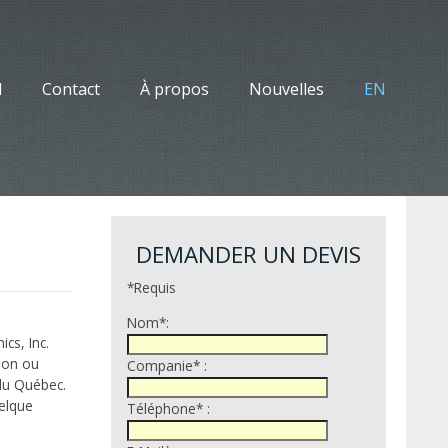
l
Contact
À propos
Nouvelles
EN
DEMANDER UN DEVIS
*Requis
Nom*:
cs, Inc.
ion ou
Companie* :
 du Québec.
uelque
Téléphone* :