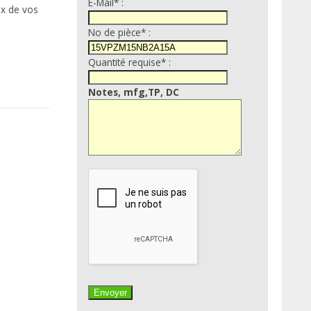
E-Mail* :
ix de vos
No de pièce* :
Quantité requise* :
Notes, mfg,TP, DC